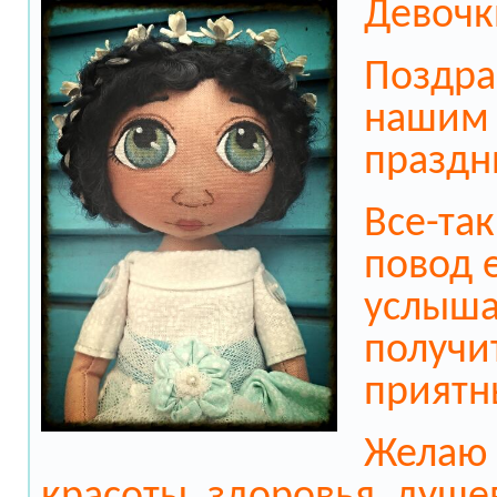
Девочк
Поздра
нашим
праздн
Все-та
повод 
услыша
получи
приятн
Желаю 