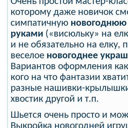
Очень простой мастер-клас
которому даже новичок см
симпатичную
новогоднюю 
руками
(«висюльку» на елк
и не обязательно на елку, 
веселое
новогоднее украш
Вариантов оформления как 
кого на что фантазии хвати
разные нашивки-крылышки
хвостик другой и т.п.
Шьется очень просто и мо
Выкройка новогодней игр